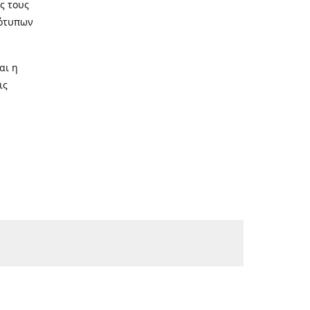
ς τους
τότυπων
αι η
ις