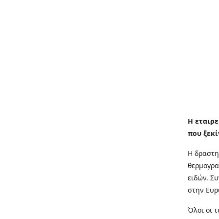
Η εταιρε
που ξεκί
Η δραστη
θερμογρα
ειδών. Σ
στην Ευρ
Όλοι οι 