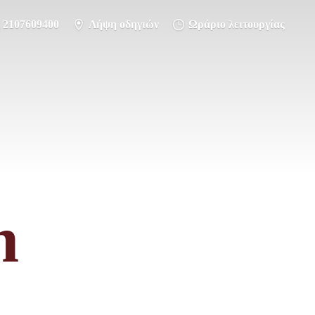
2107609400
Λήψη οδηγιών
Ωράριο λειτουργίας
m