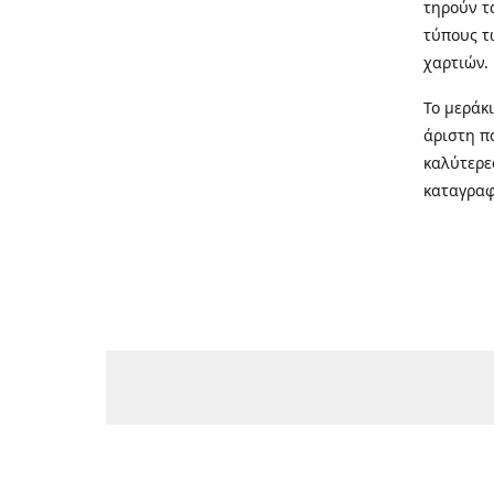
τηρούν τ
τύπους τ
χαρτιών.
Το μεράκ
άριστη π
καλύτερε
καταγραφ