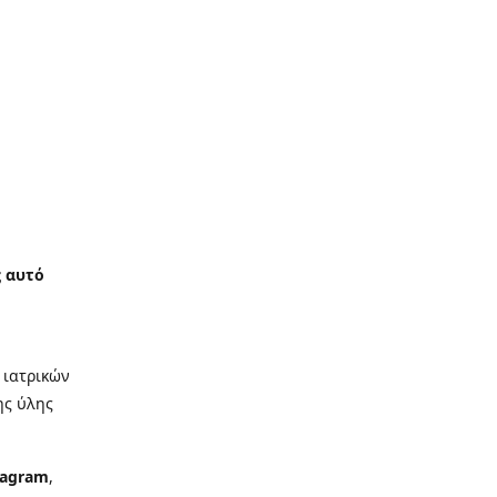
ς αυτό
 ιατρικών
ης ύλης
iagram
,