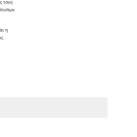
ς τους
τότυπων
αι η
ις