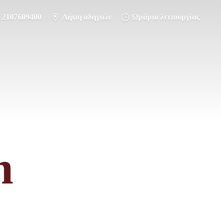
2107609400
Λήψη οδηγιών
Ωράριο λειτουργίας
m