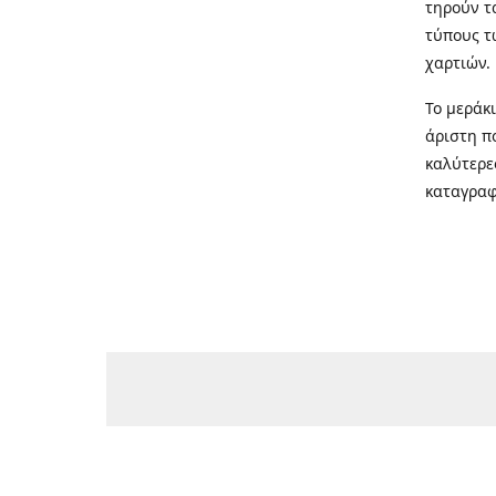
τηρούν τ
τύπους τ
χαρτιών.
Το μεράκ
άριστη π
καλύτερε
καταγραφ