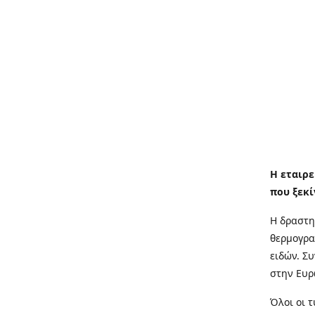
Η εταιρε
που ξεκί
Η δραστη
θερμογρα
ειδών. Σ
στην Ευρ
Όλοι οι 