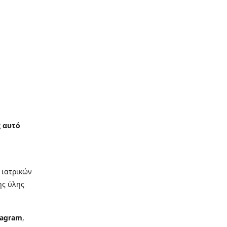
ς αυτό
 ιατρικών
ης ύλης
iagram
,